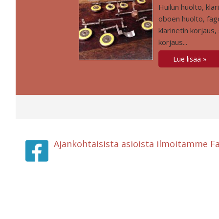
Huilun huolto, klar
oboen huolto, fago
klarinetin korjaus
korjaus...
Lue lisää
Ajankohtaisista asioista ilmoitamme F