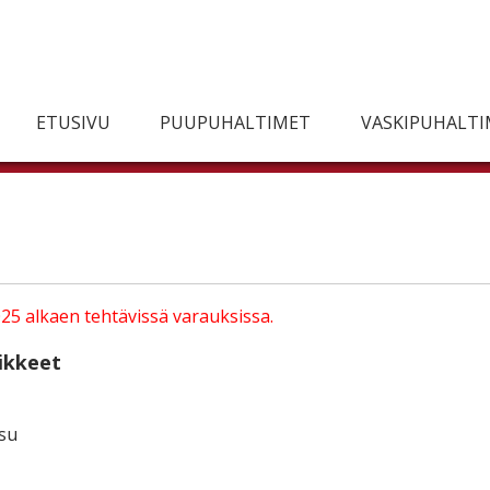
ETUSIVU
PUUPUHALTIMET
VASKIPUHALT
25 alkaen tehtävissä varauksissa.
vikkeet
esu