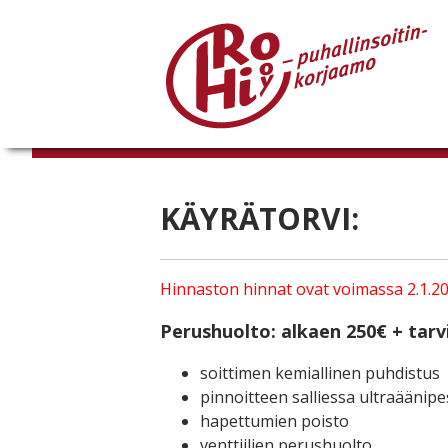
KÄYRÄTORVI:
Hinnaston hinnat ovat voimassa 2.1.20
Perushuolto: alkaen 250€ + tar
soittimen kemiallinen puhdistus
pinnoitteen salliessa ultraäänip
hapettumien poisto
venttiilien perushuolto