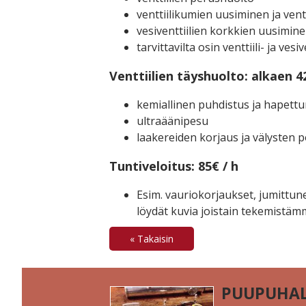
venttiilikumien uusiminen ja vent
vesiventtiilien korkkien uusimin
tarvittavilta osin venttiili- ja ves
Venttiilien täyshuolto: alkaen 4
kemiallinen puhdistus ja hapett
ultraäänipesu
laakereiden korjaus ja välysten p
Tuntiveloitus: 85€ / h
Esim. vauriokorjaukset, jumittun
löydät kuvia joistain tekemistäm
« Takaisin
PUUPUHAL