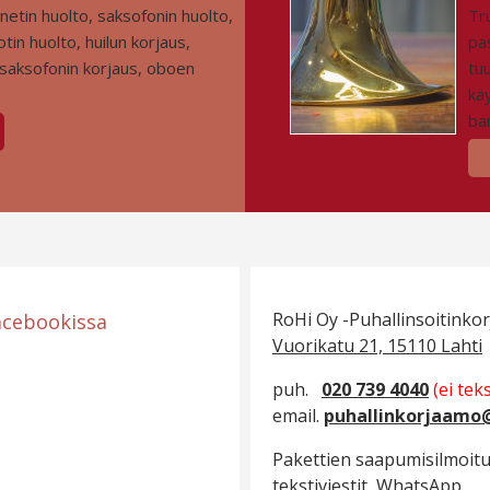
inetin huolto, saksofonin huolto,
Tr
tin huolto, huilun korjaus,
pa
, saksofonin korjaus, oboen
tu
kä
bar
RoHi Oy -Puhallinsoitinko
acebookissa
Vuorikatu 21, 15110 Lahti
puh.
020 739 4040
(ei tek
email.
puhallinkorjaamo@
Pakettien saapumisilmoitu
tekstiviestit, WhatsApp.