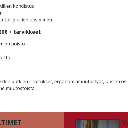
tiilien kohdistus
en
iventtiilijousien uusiminen
20€ + tarvikkeet
umien poisto
oisto
eiden putkien irroitukset, ergonomiamuutostyöt, uusien osi
me muutostöistä.
TIMET
V