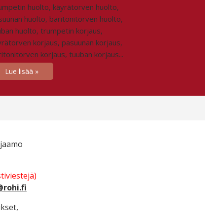
umpetin huolto, käyrätorven huolto,
suunan huolto, baritonitorven huolto,
uban huolto, trumpetin korjaus,
yrätorven korjaus, pasuunan korjaus,
itonitorven korjaus, tuuban korjaus...
Lue lisää
rjaamo
stiviestejä)
rohi.fi
kset,